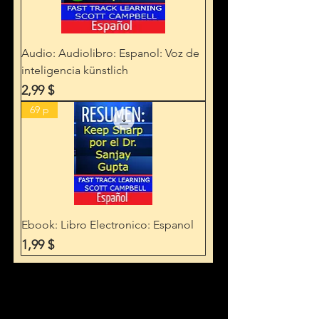
Audio: Audiolibro: Espanol: Voz de
inteligencia künstlich
Preis
2,99 $
69 p
Ebook: Libro Electronico: Espanol
Preis
1,99 $