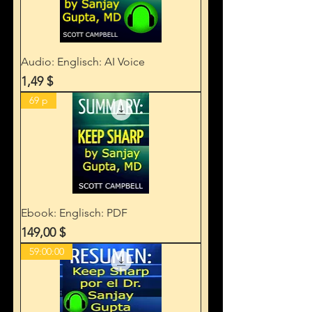
Audio: Englisch: AI Voice
Preis
1,49 $
69 p
Ebook: Englisch: PDF
Preis
149,00 $
59:00:00