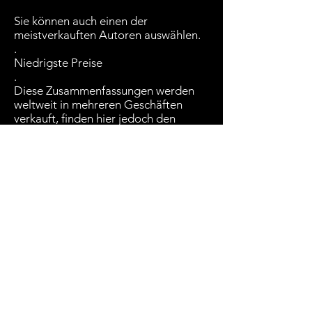
Sie können auch einen der
meistverkauften Autoren auswählen.
.
Niedrigste Preise
.
Diese Zusammenfassungen werden
weltweit in mehreren Geschäften
verkauft, finden hier jedoch den
niedrigsten Preis.
Unwiderstehliche Preise kommen
direkt aus dem White Hat-Buchladen,
aber Sie können auch andere
Geschäfte besuchen, um weitere
Informationen zu erhalten. Der White
Hat Book Store hat den niedrigsten
Preis, da Sie direkt beim Verlag
einkaufen. Das andere halbe Dutzend
der beliebtesten Anbieter hat jeweils
einen eigenen Button, und die Preise
variieren.