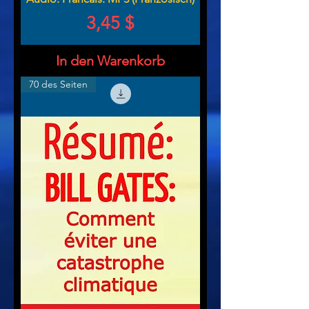
Preis
3,45 $
In den Warenkorb
70 des Seiten