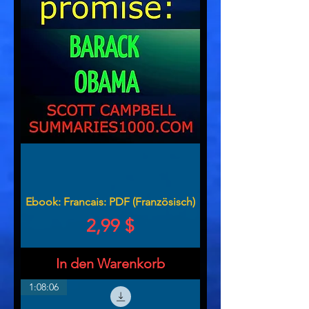
Ebook: Francais: PDF (Französisch)
Preis
2,99 $
In den Warenkorb
1:08:06