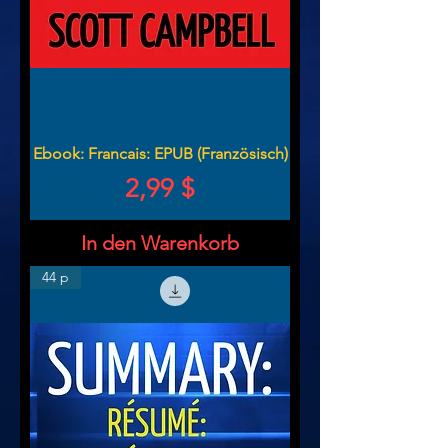
Ebook: Francais: EPUB (Französisch)
Preis
2,99 $
In den Warenkorb
44 p