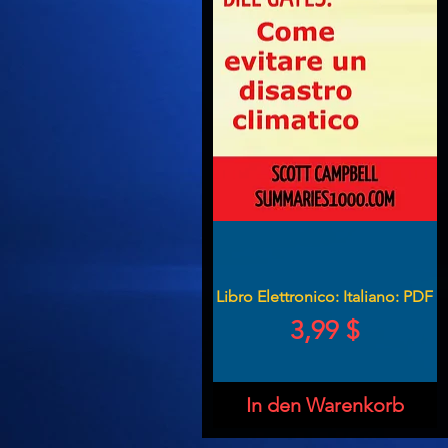
Libro Elettronico: Italiano: PDF
Preis
3,99 $
In den Warenkorb