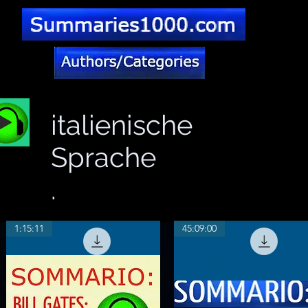
italienische
Sprache
.
1:15:11
45:09:00