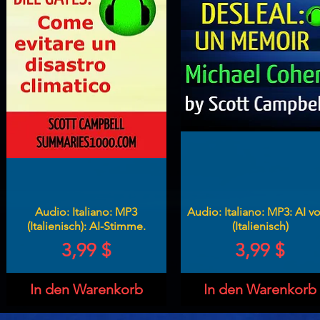
Audio: Italiano: MP3
Audio: Italiano: MP3: AI v
(Italienisch): AI-Stimme.
(Italienisch)
Preis
Preis
3,99 $
3,99 $
In den Warenkorb
In den Warenkorb