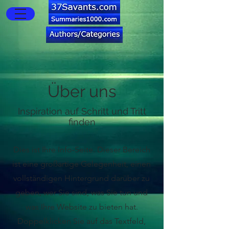
Über uns
Inspiration auf Schritt und Tritt
finden
Dies ist Ihre Info-Seite. Dieser Bereich
ist eine großartige Gelegenheit, einen
vollständigen Hintergrund darüber zu
geben, wer Sie sind, was Sie tun und
was Ihre Website zu bieten hat.
Doppelklicken Sie auf das Textfeld,