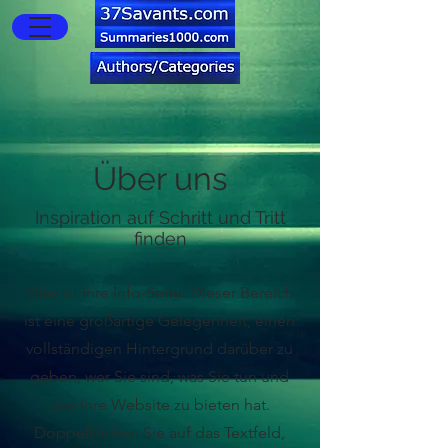
Über uns
Inspiration auf Schritt und Tritt
finden
Dies ist Ihre Info-Seite. Dieser Bereich
ist eine großartige Gelegenheit, einen
vollständigen Hintergrund darüber zu
geben, wer Sie sind, was Sie tun und
was Ihre Website zu bieten hat.
Doppelklicken Sie auf das Textfeld,