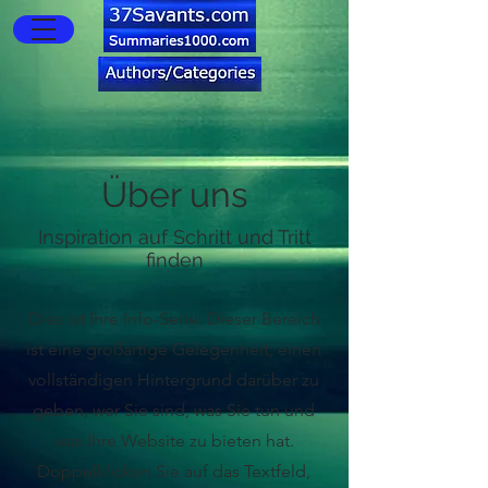
Über uns
Inspiration auf Schritt und Tritt
finden
Dies ist Ihre Info-Seite. Dieser Bereich
ist eine großartige Gelegenheit, einen
vollständigen Hintergrund darüber zu
geben, wer Sie sind, was Sie tun und
was Ihre Website zu bieten hat.
Doppelklicken Sie auf das Textfeld,