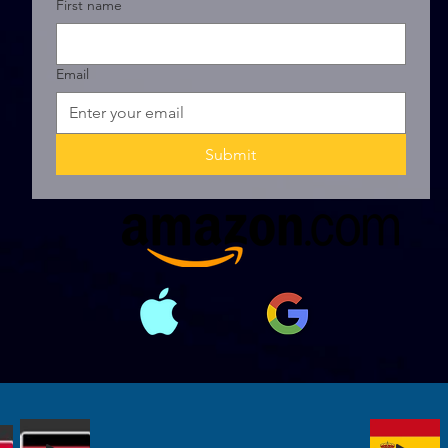
First name
Email
Submit