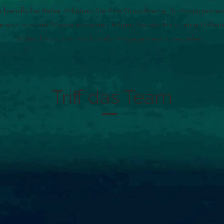
re berufliche Reise. Erklären Sie Ihre Grundwerte, Ihr Engageme
e sich von der Masse abheben. Fügen Sie ein Foto, eine Galeri
Video hinzu, um noch mehr Engagement zu erzielen.
Triff das Team