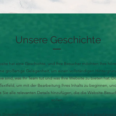
Unsere Geschichte
ite hat eine Geschichte, und Ihre Besucher möchten Ihre höre
eine großartige Gelegenheit, um einen vollständigen Hintergrun
ie sind, was Ihr Team tut und was Ihre Website zu bieten hat. 
 Textfeld, um mit der Bearbeitung Ihres Inhalts zu beginnen, und
ss Sie alle relevanten Details hinzufügen, die die Website-Besuc
sollen.
n Unternehmen sind, sprechen Sie darüber, wie Sie angefange