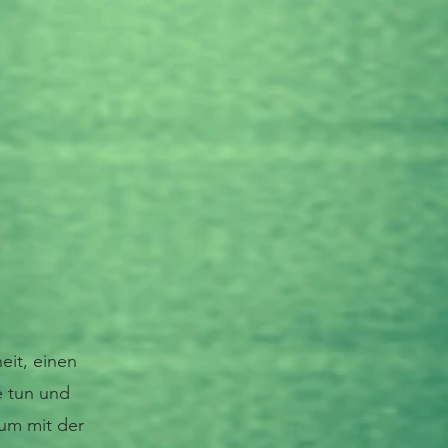
eit, einen
e tun und
 um mit der