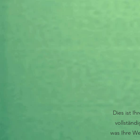
Dies ist Ih
vollständ
was Ihre We