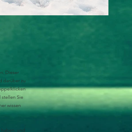
n. Dieser
d darüber zu
Doppelklicken
 stellen Sie
her wissen
n haben, und