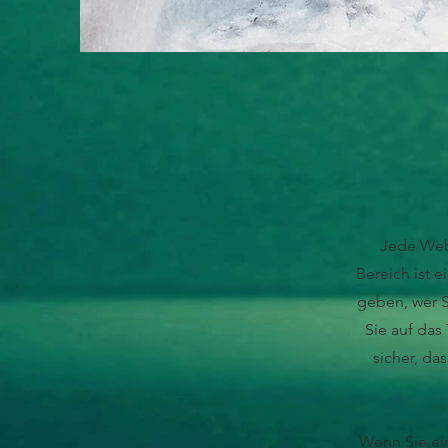
Jede Webs
Bereich ist 
geben, wer S
Sie auf das
sicher, da
Wenn Sie ei