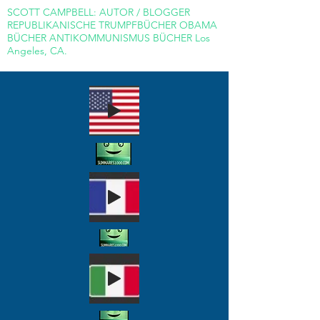
SCOTT CAMPBELL: AUTOR / BLOGGER
REPUBLIKANISCHE TRUMPFBÜCHER OBAMA
BÜCHER ANTIKOMMUNISMUS BÜCHER Los
Angeles, CA.